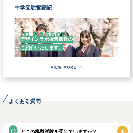
た。プライベートでは二人
デザインラボの授業には中
の子供の父親でもありま
中学受験奮闘記
高で習う数学や理科の考え
す。
方が散りばめられていて、
自然と大学受験にもつなが
to passed
る知識や思考力が身につき
デザインラボ授業風景の
ます。デザインラボで教え
ご紹介いたします。
て頂いたハイレベルな解
法・問題を解くコツや着眼
点は本当に目からうろこで
VIEW MORE
授業がいつも楽しかったで
す。私自身、デザインラボ
で身に付けた知識や思考力
のおかげで名大医学部に現
役で合格することが出来た
よくある質問
と思っています。
中学受験をゴールにしな
い。その先を見据えた学習
どこの模擬試験を受けていますか？