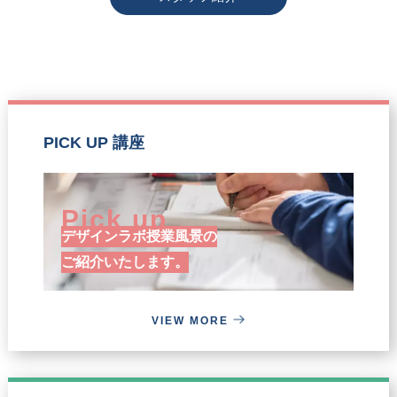
た）
現役合格はかなり厳し
どにするだけに留まらず、
り前のように近くに居て、
自分が経験して得た中学受
い）
更にその先までを見据えた
いつでも話をしたり、質問
験のノウハウをしっかり伝
学びをデザインラボで！
できる環境を整えているか
えさせて頂きます！
のっけから残念なお話です
らだと思っています。
東海中学、南山女子部など
が、学習効率は小学生のう
大手塾（日能研・名進研・
の難関校から全国の最難関
ちにほぼ決まってしまいま
浜学園・馬淵教室）との併
もし、将来の目標が医師に
中学まで幅広くお任せ下さ
す。同じ時間勉強してもみ
塾も是非どうぞ！
PICK UP 講座
なることだとしたら、是非
い！
んなが同じだけの学習量に
デザインラボの環境で学ん
なるわけではありません。
で頂ければと思っていま
だから、学習効率を小学生
す！
Pick up
のうちにいかに伸ばすかが
デザインラボ授業風景の
国公立大学医学部合格を目
代表の横顔・・・東海中
ご紹介いたします。
指すカギになります！国公
学・高校の第39回卒で、愛
立大学医学部を目指すので
知教育大学にて教員免許
あれば、中学受験合格をゴ
（小・中・高）専門は理科
VIEW MORE
ールとせず、思考力や勉強
を取得、大学4年生の頃か
のコツを身に着ける必要が
ら自身の経験を活かし中学
あります。
受験指導を行ってきまし