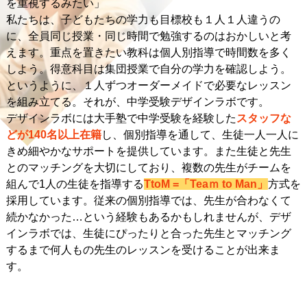
を重視するみたい」
私たちは、子どもたちの学力も目標校も１人１人違うの
に、全員同じ授業・同じ時間で勉強するのはおかしいと考
えます。重点を置きたい教科は個人別指導で時間数を多く
しよう。得意科目は集団授業で自分の学力を確認しよう。
というように、１人ずつオーダーメイドで必要なレッスン
を組み立てる。それが、中学受験デザインラボです。
デザインラボには大手塾で中学受験を経験した
スタッフな
どが140名以上在籍
し、個別指導を通して、生徒一人一人に
きめ細やかなサポートを提供しています。また生徒と先生
とのマッチングを大切にしており、複数の先生がチームを
組んで1人の生徒を指導する
TtoM =「Teaｍ to Man」
方式を
採用しています。従来の個別指導では、先生が合わなくて
続かなかった…という経験もあるかもしれませんが、デザ
インラボでは、生徒にぴったりと合った先生とマッチング
するまで何人もの先生のレッスンを受けることが出来ま
す。