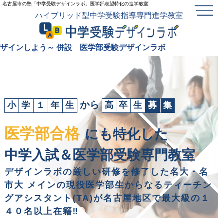
名古屋市の塾「中学受験デザインラボ」医学部志望特化の進学教室
ハイブリッド型中学受験指導専門進学教室
併設 医学部受験デザインラボ
から
小
学
１
年
生
高
卒
生
募
集
医学部合格
にも特化した
中学入試＆医学部受験専門教室
デザインラボの厳しい研修を修了した
名大・名
市大 メインの現役医学部生からなる
ティーチン
グアシスタント(TA)が
名古屋地区で最大級の１
４０名以上在籍‼