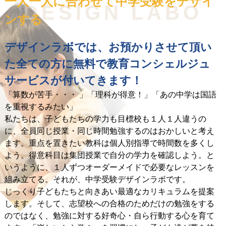
一人一人に合わせて
中学受験をデザイ
DESIGN LABO
ンする
デザインラボでは、お預かりさせて頂い
た全ての方に無料で教育コンシェルジュ
サービスが付いてきます！
「算数が苦手・・・ 」「理科が得意！」「あの中学は国語
を重視するみたい」
私たちは、子どもたちの学力も目標校も１人１人違うの
に、全員同じ授業・同じ時間勉強するのはおかしいと考え
ます。重点を置きたい教科は個人別指導で時間数を多くし
よう。得意科目は集団授業で自分の学力を確認しよう。と
いうように、１人ずつオーダーメイドで必要なレッスンを
組み立てる。それが、中学受験デザインラボです。
じっくり子どもたちと向きあい最適なカリキュラムを提案
します。そして、志望校への合格のためだけの勉強をする
のではなく、勉強に対する好奇心・自ら行動する心を育て