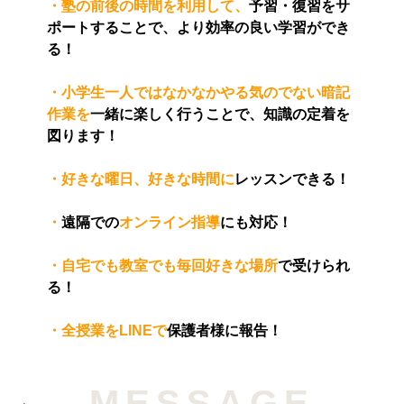
・塾の前後の時間を利用して、
予習・復習をサ
ポートすることで、より効率の良い学習ができ
る！
・小学生一人ではなかなかやる気のでない暗記
作業を
一緒に楽しく行うことで、知識の定着を
図ります！
・好きな曜日、好きな時間に
レッスンできる！
・
遠隔での
オンライン指導
にも対応！
・自宅でも教室でも毎回好きな場所
で受けられ
る！
・全授業をLINEで
保護者様に報告！
MESSAGE