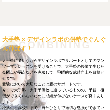
大手塾 × デザインラボ
の併塾でぐんぐ
COMBINING
ん伸ばす！
大手塾に通いながらデザインラボでサポートとしてのマン
ツーマンレッスンを受けることで、大手塾の授業で生じた
疑問点や弱点などを克服して、飛躍的な成績向上を目標と
します。
受験において大切なことは親のサポートです。
今まで大手塾・大手予備校に通っているものの、予習・復
習ができていないために成績が伸びないケースが良くあり
ます。
小学生～高校生まで、自分ひとりで適切な勉強ができてい