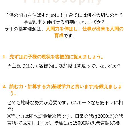
子供の能力を伸ばすために！子育てには何が大切なのか？
学習効率を伸ばせる時期はいつまでか?
ラボの基本理念は、
人間力を伸ばし、仕事が出来る人間の
育成
です!
1.
先ずはお子様の現状を客観的に捉えましょう。
※主観ではなく客観的に!匙加減は間違っていないのか?
2.
読む力・計算する力(基礎学力と言います)を鍛えましょ
う。
とても地味な努力が必要です。(スポーツなら筋トレに相
当)
※読む力は即ち語彙量次第です。日常会話は2000語(会話
言語)で成立しますが、受験には15000語(思考言語)必要