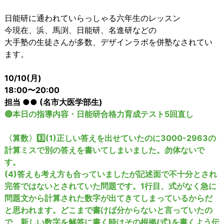
日能研に通われていらっしゃる六年生のレッスン
今現在、浜、馬渕、日能研、名進研などの
大手塾の生徒さんが多数、デザインラボを併塾なされてい
ます。
10/10(月)
18:00〜20:00
担当 ●● (名市大医学部生)
🔴本日の指導内容・日能研合格力育成テスト5回直し
〈算数〉
3️⃣(1)正しい答えを出せていたのに3000-2963の
計算ミスで別の答えを書いてしまいました。勿体ないで
す。
(4)答えも考え方も合っていましたが記述面で不十分とされ
完答ではないとされていた問題です。1行目、式がなく急に
問題文から計算された数字が出てきてしまっているからだ
と思われます。どこまで書けば分からないと言っていたの
で、新しい数字を解答に書く時はその根拠(式)を書くよう伝