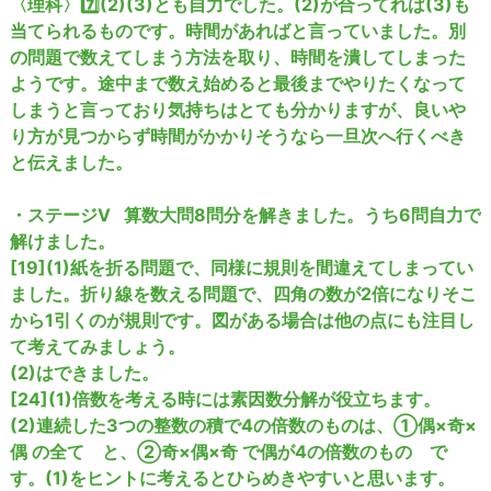
〈理科〉7️⃣(2)(3)とも自力でした。(2)が合ってれば(3)も
当てられるものです。時間があればと言っていました。別
の問題で数えてしまう方法を取り、時間を潰してしまった
ようです。途中まで数え始めると最後までやりたくなって
しまうと言っており気持ちはとても分かりますが、良いや
り方が見つからず時間がかかりそうなら一旦次へ行くべき
と伝えました。
・ステージV   算数大問8問分を解きました。うち6問自力で
解けました。
[19](1)紙を折る問題で、同様に規則を間違えてしまってい
ました。折り線を数える問題で、四角の数が2倍になりそこ
から1引くのが規則です。図がある場合は他の点にも注目し
て考えてみましょう。
(2)はできました。
[24](1)倍数を考える時には素因数分解が役立ちます。
(2)連続した3つの整数の積で4の倍数のものは、①偶×奇×
偶 の全て　と、②奇×偶×奇 で偶が4の倍数のもの　で
す。(1)をヒントに考えるとひらめきやすいと思います。