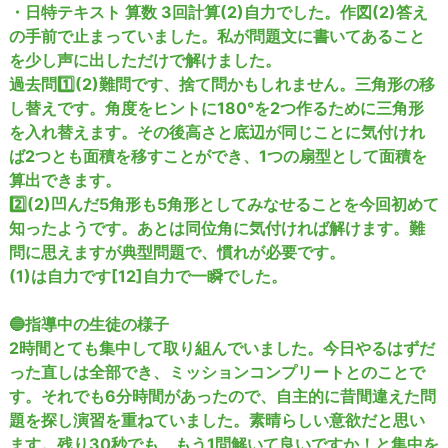
・日特テキスト 算数 3回計算(2)自力でした。作図(2)答え
の手前で止まっていました。私が問題文に書いてあること
を少し声に出しただけで解けました。
過去問1️⃣(2)難問です、捨て問かもしれません。三角形の移
し替えです。角度をヒントに180°を2つ作るために三角形
を入れ替えます。その後高さと底辺が同じことに気付けれ
ば2つとも面積を移すことができ、1つの扇型として面積を
算出できます。
2️⃣(2)凹んだ5角形も5角形としてみなせることを今回初めて
知ったようです。あとは同位角に気付ければ解けます。難
問に思えますが典型問題で、慣れが必要です。
(1)は自力です[12]自力で一瞬でした。
🔵指導中の生徒の様子
2時間とても集中して取り組んでいました。今日やるはずだ
った直しは全部でき、ミッションコンプリートとのことで
す。それでも6分時間があったので、自主的に昔間違えた問
題を探し演習を重ねていました。素晴らしい意欲だと思い
ます。残り30秒でも、もう1問解いて良いですか！と集中を