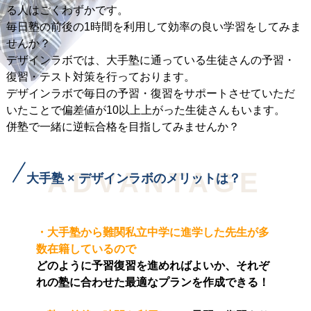
る人はごくわずかです。
毎日塾の前後の1時間を利用して効率の良い学習をしてみま
せんか？
デザインラボでは、大手塾に通っている生徒さんの予習・
復習・テスト対策を行っております。
デザインラボで毎日の予習・復習をサポートさせていただ
いたことで偏差値が10以上上がった生徒さんもいます。
併塾で一緒に逆転合格を目指してみませんか？
ADVANTAGE
大手塾 × デザインラボのメリットは？
・大手塾から難関私立中学に進学した先生が多
数在籍しているので
どのように予習復習を進めればよいか、それぞ
れの塾に合わせた最適なプランを作成できる！