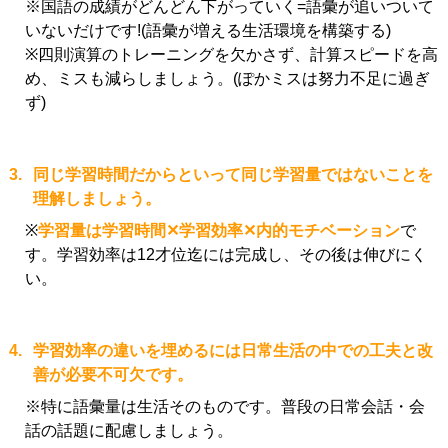
※国語の成績がどんどん下がっていく=語彙が追いついて
いないだけです!(語彙が増える生活環境を構築する)
※四則演算のトレーニングを欠かさず、計算スピードを高
め、ミスも減らしましょう。(ぽかミスは努力不足に過ぎ
ず)
3.
同じ学習時間だからといって同じ学習量ではないことを
理解しましょう。
※
学習量は学習時間✕学習効率✕内的モチベーション
で
す。学習効率は12才位迄には完成し、その後は伸びにく
い。
4.
学習効率の違いを埋めるには日常生活の中での工夫と改
善が必要不可欠です。
※特に語彙量は生活そのものです。普段の日常会話・会
話の話題に配慮しましょう。