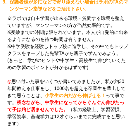
9.
保護者様が多忙などで寄り添えない場合はラボのTAのマ
ンツーマン指導などをご活用下さい。
※ラボでは自主学習が出来る環境・質問する環境を整え
ていますが、マンツーマンの方が当然効率的です。
※受験までの時間は限られています。本人が自発的に出来
るようになるのを待つ時間は有りません。
※中学受験を経験しトップ校に進学し、その中でもトップ
クラスをキープした先輩TAから親子で学んでみよう。
(きっと、学びのヒントや中学生・高校生で伸びていくた
めの学習のポイントが分かるはずです)
◎
思い付いた事をいくつか書いてみましたが、私が約30
年間教える仕事をし、1000名を超える卒業生を輩出して
きて思うことは、
小学生の内だから伸ばせる！
って事で
す。
残念ながら、中学生になってからぐんぐん伸びたっ
て子は殆ど居ませんでした。
（私の経験上、学習習慣、
学習効率、基礎学力は12才ぐらいまでに完成すると思い
ます）