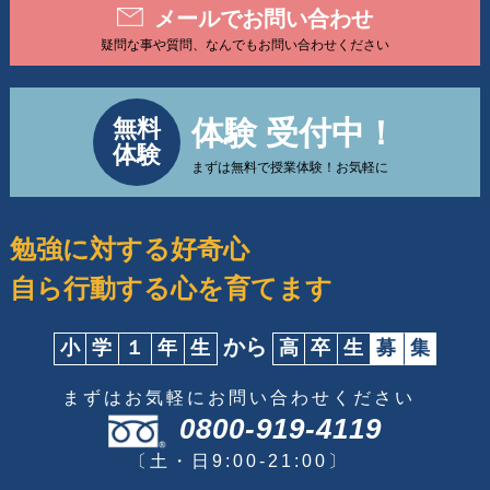
メールでお問い合わせ
疑問な事や質問、なんでもお問い合わせください
体験 受付中！
無料
体験
まずは無料で授業体験！お気軽に
勉強に対する好奇心
自ら行動する心を育てます
から
小
学
１
年
生
高
卒
生
募
集
まずはお気軽にお問い合わせください
0800-919-4119
〔土・日9:00-21:00〕