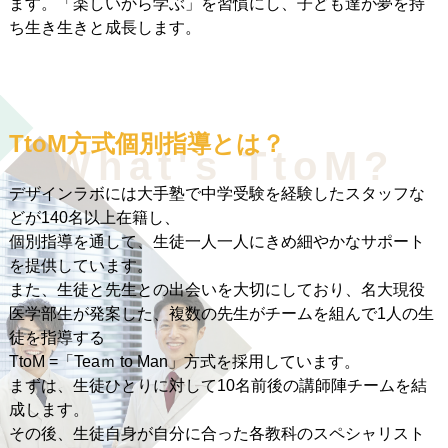
ます。「楽しいから学ぶ」を習慣にし、子ども達が夢を持
ち生き生きと成長します。
TtoM方式個別指導とは？
What's TtoM?
デザインラボには大手塾で中学受験を経験したスタッフな
どが140名以上在籍し、
個別指導を通して、生徒一人一人にきめ細やかなサポート
を提供しています。
また、生徒と先生との出会いを大切にしており、名大現役
医学部生が発案した、複数の先生がチームを組んで1人の生
徒を指導する
TtoM =「Teaｍ to Man」方式を採用しています。
まずは、生徒ひとりに対して10名前後の講師陣チームを結
成します。
その後、生徒自身が自分に合った各教科のスペシャリスト