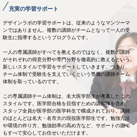
充実の学習サポート
デザインラボの学習サポートは、従来のようなマンツーマ
ンではありません。複数の講師がチームとなって一人の受
験生に指導するというプログラムです。
一人の専属講師がすべてを教えるのではなく、複数の講師
がそれぞれの得意分野や専門分野を徹底的に教えるという
新しいスタイルで学習をサポートしていきます。つまり、
チーム体制で受験生を支えていくという専属の講師チーム
体制を取っているのです。
この専属講師チーム体制は、名大医学部生が考案したこの
スタイルです。医学部合格を目指すための講師陣を含め、
スタッフ全員が医学部の医学科生で構成されており、講師
のほとんどは名大・名市大の現役医学部生です。勉強方法
や環境の作り方、勉強効率の高め方など、サポートの面で
もすべて安心してお任せいただけます。