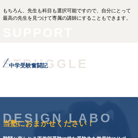
もちろん、先生も科目も選択可能ですので、自分にとって
最高の先生を見つけて専属の講師にすることもできます。
SUPPORT
STRUGGLE
中学受験奮闘記
DESIGN LABO
当塾におまかせください！