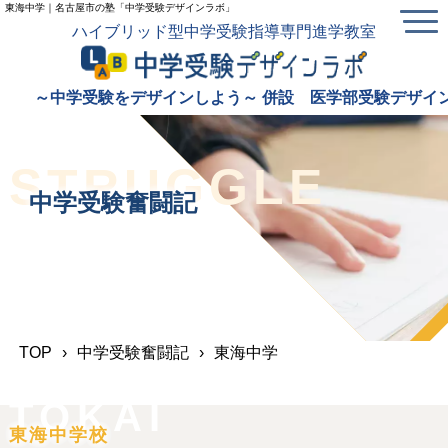
東海中学｜名古屋市の塾「中学受験デザインラボ」
ハイブリッド型中学受験指導専門進学教室
～中学受験をデザインしよう～
併設 医学部受験デザインラ
STRUGGLE
中学受験奮闘記
TOP
›
中学受験奮闘記
›
東海中学
TOKAI
東海中学校